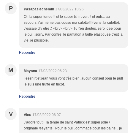
P
Pasapaslechemin
17/03/2022 10:26
Oh la super tenue!!! et le super tshirt vert!!! et euh... au
secours, j'ai même pas cousu ma culotte!!! (verte, la culotte).
J'essaie d'y être :) <br /> <br /> Tu t'en doutes, zéro idée pour
le pull, sorry. Par contre, le pantalon à taille élastiquée c'est la
vie, je plussoie.
Répondre
M
Mayana
17/03/2022 06:23
Teeshirt et jean vous vont très bien, aucun conseil pour le pull
je suis une truffe en tricot.
Répondre
V
Viou
17/03/2022 06:07
J'adore tout ! Ta tenue de saint Patrick est super jolie /
originale /seyante ! Pour le pull, dommage pour les bains... je