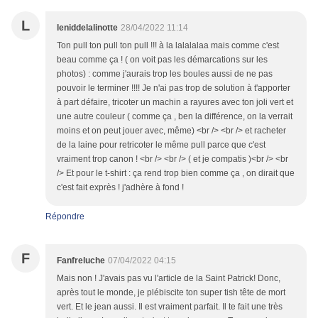
L
leniddelalinotte
28/04/2022 11:14
Ton pull ton pull ton pull !!! à la lalalalaa mais comme c'est
beau comme ça ! ( on voit pas les démarcations sur les
photos) : comme j'aurais trop les boules aussi de ne pas
pouvoir le terminer !!!! Je n'ai pas trop de solution à t'apporter
à part défaire, tricoter un machin a rayures avec ton joli vert et
une autre couleur ( comme ça , ben la différence, on la verrait
moins et on peut jouer avec, même) <br /> <br /> et racheter
de la laine pour retricoter le même pull parce que c'est
vraiment trop canon ! <br /> <br /> ( et je compatis )<br /> <br
/> Et pour le t-shirt : ça rend trop bien comme ça , on dirait que
c'est fait exprès ! j'adhère à fond !
Répondre
F
Fanfreluche
07/04/2022 04:15
Mais non ! J'avais pas vu l'article de la Saint Patrick! Donc,
après tout le monde, je plébiscite ton super tish tête de mort
vert. Et le jean aussi. Il est vraiment parfait. Il te fait une très