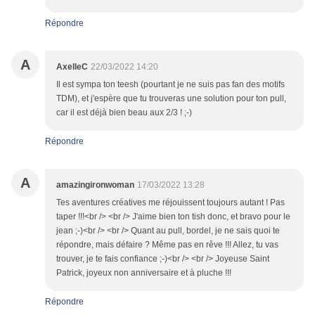
Répondre
A
AxelleC
22/03/2022 14:20
Il est sympa ton teesh (pourtant je ne suis pas fan des motifs
TDM), et j'espère que tu trouveras une solution pour ton pull,
car il est déjà bien beau aux 2/3 ! ;-)
Répondre
A
amazingironwoman
17/03/2022 13:28
Tes aventures créatives me réjouissent toujours autant ! Pas
taper !!!<br /> <br /> J'aime bien ton tish donc, et bravo pour le
jean ;-)<br /> <br /> Quant au pull, bordel, je ne sais quoi te
répondre, mais défaire ? Même pas en rêve !!! Allez, tu vas
trouver, je te fais confiance ;-)<br /> <br /> Joyeuse Saint
Patrick, joyeux non anniversaire et à pluche !!!
Répondre