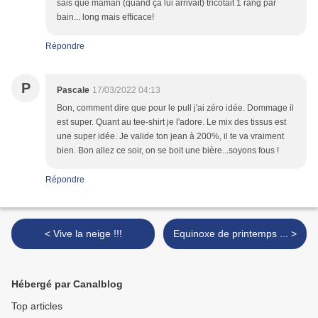
sais que maman (quand ça lui arrivait) tricotait 1 rang par
bain... long mais efficace!
Répondre
P
Pascale
17/03/2022 04:13
Bon, comment dire que pour le pull j'ai zéro idée. Dommage il
est super. Quant au tee-shirt je l'adore. Le mix des tissus est
une super idée. Je valide ton jean à 200%, il te va vraiment
bien. Bon allez ce soir, on se boit une bière...soyons fous !
Répondre
< Vive la neige !!!
Equinoxe de printemps ... >
Hébergé par Canalblog
Top articles