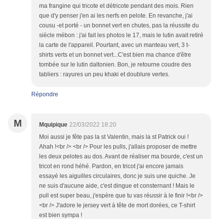
ma frangine qui tricote et détricote pendant des mois. Rien
que d'y penser j'en ai les nerfs en pelote. En revanche, j'ai
cousu -et porté - un bonnet vert en chutes, pas la réussite du
siècle mébon : j'ai fait les photos le 17, mais le lutin avait retiré
la carte de l'appareil. Pourtant, avec un manteau vert, 3 t-
shirts verts et un bonnet vert...C'est bien ma chance d'être
tombée sur le lutin daltonien. Bon, je retourne coudre des
tabliers : rayures un peu khaki et doublure vertes.
Répondre
M
Mquipique
22/03/2022 18:20
Moi aussi je fête pas la st Valentin, mais la st Patrick oui !
Ahah !<br /> <br /> Pour les pulls, j'allais proposer de mettre
les deux pelotes au dos. Avant de réaliser ma bourde, c'est un
tricot en rond héhé. Pardon, en tricot j'ai encore jamais
essayé les aiguilles circulaires, donc je suis une quiche. Je
ne suis d'aucune aide, c'est dingue et consternant ! Mais le
pull est super beau, j'espère que tu vas réussir à le finir !<br />
<br /> J'adore le jersey vert à tête de mort dorées, ce T-shirt
est bien sympa !