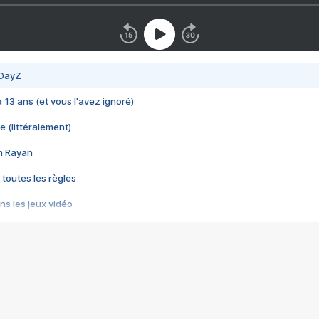
 DayZ
 a 13 ans (et vous l'avez ignoré)
e (littéralement)
im Rayan
 toutes les règles
s les jeux vidéo
us choquant de Rockstar ? - Le scandale BULLY
e plus moche de Steam
du RÊVE tourne au CAUCHEMAR
pendant 8 heures