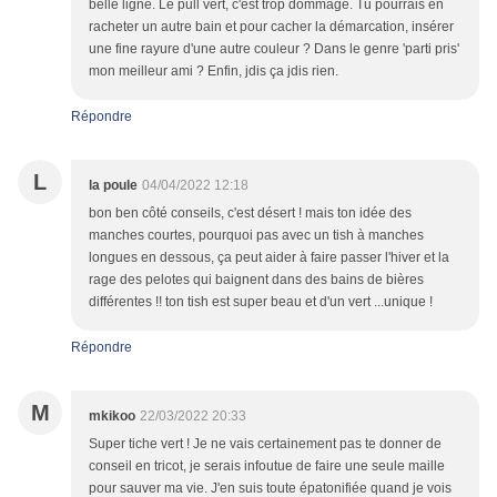
belle ligne. Le pull vert, c'est trop dommage. Tu pourrais en
racheter un autre bain et pour cacher la démarcation, insérer
une fine rayure d'une autre couleur ? Dans le genre 'parti pris'
mon meilleur ami ? Enfin, jdis ça jdis rien.
Répondre
L
la poule
04/04/2022 12:18
bon ben côté conseils, c'est désert ! mais ton idée des
manches courtes, pourquoi pas avec un tish à manches
longues en dessous, ça peut aider à faire passer l'hiver et la
rage des pelotes qui baignent dans des bains de bières
différentes !! ton tish est super beau et d'un vert ...unique !
Répondre
M
mkikoo
22/03/2022 20:33
Super tiche vert ! Je ne vais certainement pas te donner de
conseil en tricot, je serais infoutue de faire une seule maille
pour sauver ma vie. J'en suis toute épatonifiée quand je vois